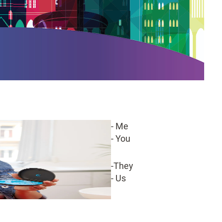
- Me
- You
-They
- Us