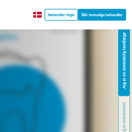
Behandler-login
Bliv Invisalign behandler
Jeg er en almindelig tandlæge
Jeg er ortodontist