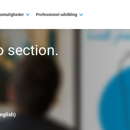
gsmuligheder
Professionel udvikling
 section.
nglish)