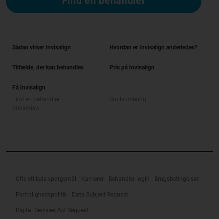
Find en behandler
Sådan virker Invisalign
Hvordan er Invisalign anderledes?
Tilfælde, der kan behandles
Pris på Invisalign
Få Invisalign
Find en behandler
Smilvurdering
SmileView
Ofte stillede spørgsmål
Karrierer
Behandler-login
Brugsbetingelser
Fortrolighedspolitik
Data Subject Request
Digital Services Act Request