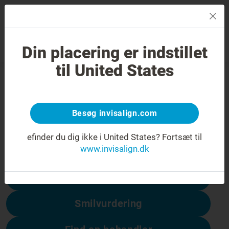
MENU
Din placering er indstillet
Smilvurdering
Find en behandler
til United States
404-fejl
Få vendt smilet om
Besøg invisalign.com
Denne side er ikke tilgængelig, men andre
er:
efinder du dig ikke i United States?
Fortsæt til
www.invisalign.dk
Prisen på Invisalign
Smilvurdering