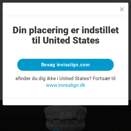
MENU
Din placering er indstillet
Smilvurdering
Find en behandler
til United States
Åbent bid
Besøg invisalign.com
Hvad du har brug for at vide om at forvandle
dit smil med Invisalign-alignere.
efinder du dig ikke i United States?
Fortsæt til
www.invisalign.dk