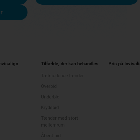
r
nvisalign
Tilfælde, der kan behandles
Pris på Invisal
Tætsiddende tænder
Overbid
Underbid
Krydsbid
Tænder med stort
mellemrum
Åbent bid