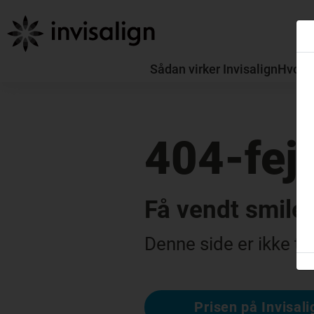
Sådan virker Invisalign
Hvorda
404-fejl
Få vendt smile
Denne side er ikke ti
Prisen på Invisali