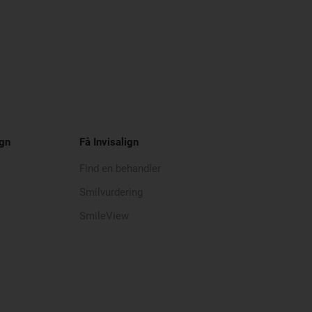
ign
Få Invisalign
Find en behandler
Smilvurdering
SmileView