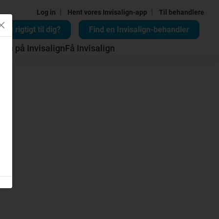
|
|
Log in
Hent vores Invisalign-app
Til behandlere
lign rigtigt til dig?
Find en Invisalign-behandler
Pris på Invisalign
Få Invisalign