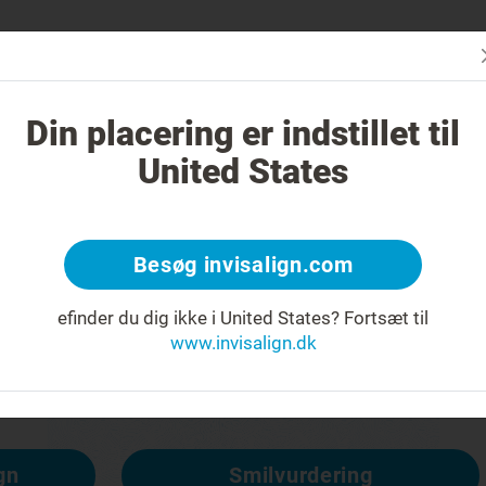
Er Invisa
n er Invisalign anderledes?
Tilfælde, der kan behandles
Din placering er indstillet til
United States
Besøg invisalign.com
t om
efinder du dig ikke i United States?
Fortsæt til
www.invisalign.dk
lgængelig, men andre er:
gn
Smilvurdering