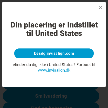
MENU
Din placering er indstillet
Smilvurdering
Find en behandler
til United States
404-fejl
Få vendt smilet om
Besøg invisalign.com
Denne side er ikke tilgængelig, men andre
er:
efinder du dig ikke i United States?
Fortsæt til
www.invisalign.dk
Prisen på Invisalign
Smilvurdering