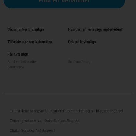
Find en behandler
Sådan virker Invisalign
Hvordan er Invisalign anderledes?
Tilfælde, der kan behandles
Pris på Invisalign
Få Invisalign
Find en behandler
Smilvurdering
SmileView
Ofte stillede spørgsmål
Karrierer
Behandler-login
Brugsbetingelser
Fortrolighedspolitik
Data Subject Request
Digital Services Act Request