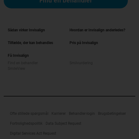
Find en behandler
Sådan virker Invisalign
Hvordan er Invisalign anderledes?
Tilfælde, der kan behandles
Pris på Invisalign
Få Invisalign
Find en behandler
Smilvurdering
SmileView
Ofte stillede spørgsmål
Karrierer
Behandler-login
Brugsbetingelser
Fortrolighedspolitik
Data Subject Request
Digital Services Act Request