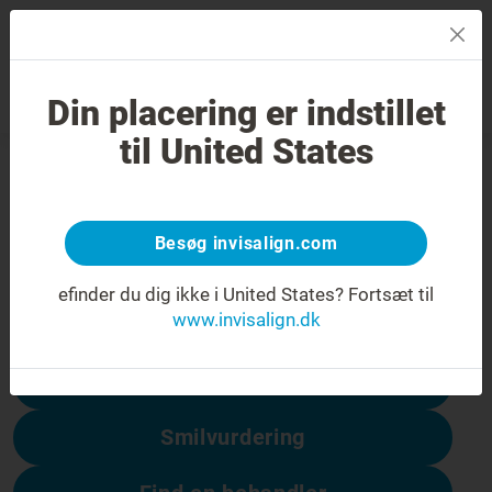
MENU
Din placering er indstillet
Smilvurdering
Find en behandler
til United States
404-fejl
Få vendt smilet om
Besøg invisalign.com
Denne side er ikke tilgængelig, men andre
er:
efinder du dig ikke i United States?
Fortsæt til
www.invisalign.dk
Prisen på Invisalign
Smilvurdering