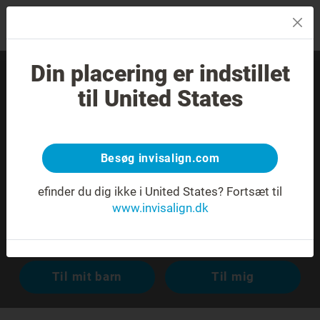
MENU
Din placering er indstillet
Find en erfaren tandlæge
til United States
nær dig.
Besøg invisalign.com
efinder du dig ikke i United States?
Fortsæt til
www.invisalign.dk
Avanceret søgning
Til mit barn
Til mig