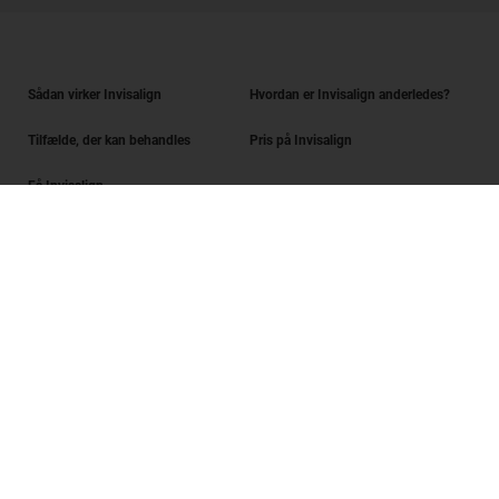
Sådan virker Invisalign
Hvordan er Invisalign anderledes?
Tilfælde, der kan behandles
Pris på Invisalign
Få Invisalign
Find en behandler
Smilvurdering
SmileView
Ofte stillede spørgsmål
Karrierer
Behandler-login
Brugsbetingelser
Fortrolighedspolitik
Data Subject Request
Digital Services Act Request