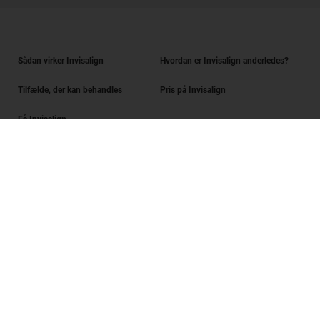
Sådan virker Invisalign
Hvordan er Invisalign anderledes?
Tilfælde, der kan behandles
Pris på Invisalign
Få Invisalign
Find en behandler
Smilvurdering
SmileView
Ofte stillede spørgsmål
Karrierer
Behandler-login
Brugsbetingelser
Fortrolighedspolitik
Data Subject Request
Digital Services Act Request