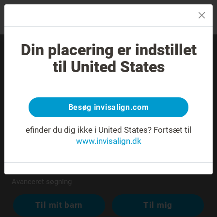
MENU
Din placering er indstillet
Find en erfaren tandlæge
til United States
nær dig.
Ukendt eller tvetydig adresse.
Besøg invisalign.com
efinder du dig ikke i United States?
Fortsæt til
www.invisalign.dk
Avanceret søgning
Til mit barn
Til mig