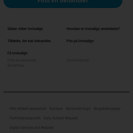
Find en behandler
Sådan virker Invisalign
Hvordan er Invisalign anderledes?
Tilfælde, der kan behandles
Pris på Invisalign
Få Invisalign
Find en behandler
Smilvurdering
SmileView
Ofte stillede spørgsmål
Karrierer
Behandler-login
Brugsbetingelser
Fortrolighedspolitik
Data Subject Request
Digital Services Act Request