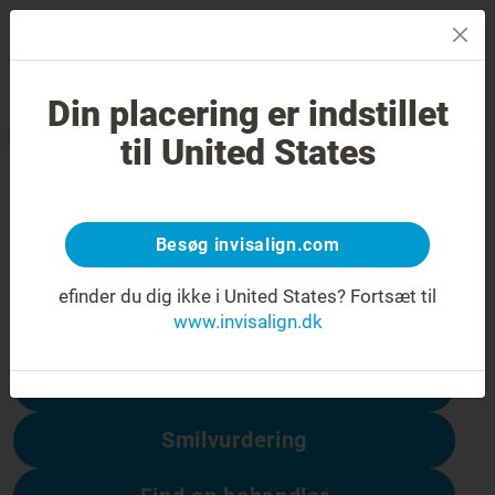
MENU
Din placering er indstillet
Smilvurdering
Find en behandler
til United States
404-fejl
Få vendt smilet om
Besøg invisalign.com
Denne side er ikke tilgængelig, men andre
er:
efinder du dig ikke i United States?
Fortsæt til
www.invisalign.dk
Prisen på Invisalign
Smilvurdering