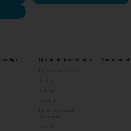
r
nvisalign
Tilfælde, der kan behandles
Pris på Invisal
Tætsiddende tænder
Overbid
Underbid
Krydsbid
Tænder med stort
mellemrum
Åbent bid