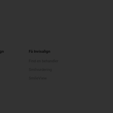
ign
Få Invisalign
Find en behandler
Smilvurdering
SmileView