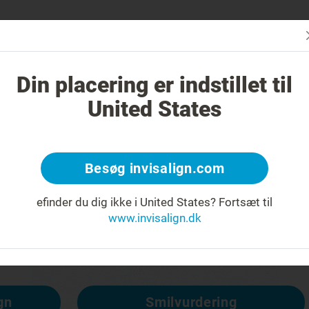
Er Invisa
n er Invisalign anderledes?
Tilfælde, der kan behandles
Din placering er indstillet til
United States
Besøg invisalign.com
t om
efinder du dig ikke i United States?
Fortsæt til
www.invisalign.dk
lgængelig, men andre er:
gn
Smilvurdering