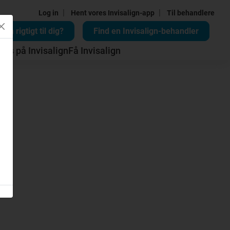
|
|
Log in
Hent vores Invisalign-app
Til behandlere
lign rigtigt til dig?
Find en Invisalign-behandler
Pris på Invisalign
Få Invisalign