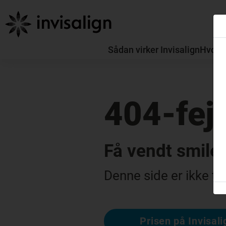
Sådan virker Invisalign
Hvorda
404-fejl
Få vendt smile
Denne side er ikke ti
Prisen på Invisali