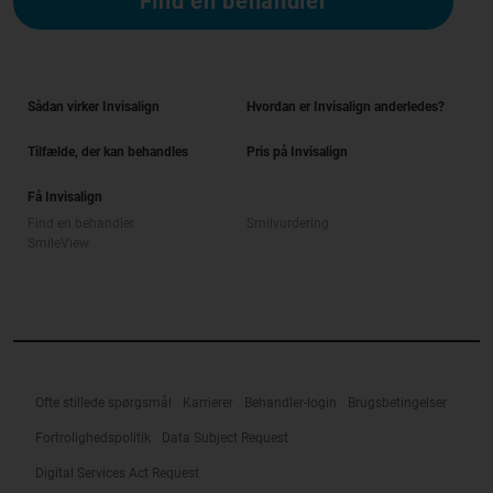
Find en behandler
Sådan virker Invisalign
Hvordan er Invisalign anderledes?
Tilfælde, der kan behandles
Pris på Invisalign
Få Invisalign
Find en behandler
Smilvurdering
SmileView
Ofte stillede spørgsmål
Karrierer
Behandler-login
Brugsbetingelser
Fortrolighedspolitik
Data Subject Request
Digital Services Act Request