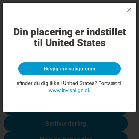
MENU
Din placering er indstillet
Smilvurdering
Find en behandler
til United States
404-fejl
Få vendt smilet om
Besøg invisalign.com
Denne side er ikke tilgængelig, men andre
er:
efinder du dig ikke i United States?
Fortsæt til
www.invisalign.dk
Prisen på Invisalign
Smilvurdering