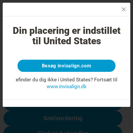
MENU
Din placering er indstillet
Smilvurdering
Find en behandler
til United States
404-fejl
Få vendt smilet om
Besøg invisalign.com
Denne side er ikke tilgængelig, men andre
er:
efinder du dig ikke i United States?
Fortsæt til
www.invisalign.dk
Prisen på Invisalign
Smilvurdering