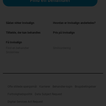
Find en behandler
Sådan virker Invisalign
Hvordan er Invisalign anderledes?
Tilfælde, der kan behandles
Pris på Invisalign
Få Invisalign
Find en behandler
Smilvurdering
SmileView
Ofte stillede spørgsmål
Karrierer
Behandler-login
Brugsbetingelser
Fortrolighedspolitik
Data Subject Request
Digital Services Act Request