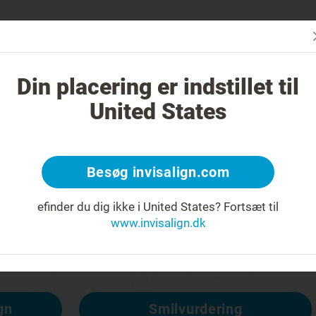
Er Invisa
n er Invisalign anderledes?
Tilfælde, der kan behandles
Din placering er indstillet til
United States
Besøg invisalign.com
t om
efinder du dig ikke i United States?
Fortsæt til
www.invisalign.dk
lgængelig, men andre er:
gn
Smilvurdering