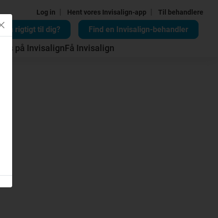
|
|
Log in
Hent vores Invisalign-app
Til behandlere
lign rigtigt til dig?
Find en Invisalign-behandler
Pris på Invisalign
Få Invisalign