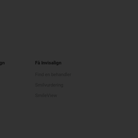
ign
Få Invisalign
Find en behandler
Smilvurdering
SmileView