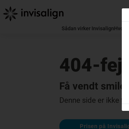
Sådan virker Invisalign
Hvorda
404-fejl
Få vendt smile
Denne side er ikke ti
Prisen på Invisali