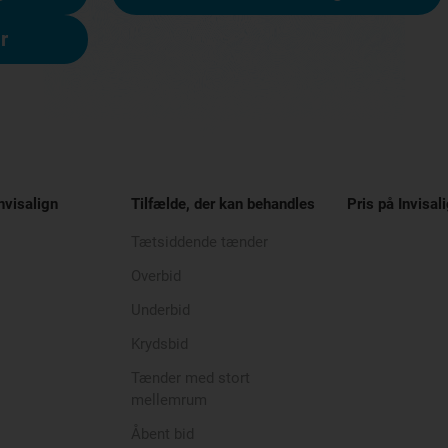
r
nvisalign
Tilfælde, der kan behandles
Pris på Invisal
Tætsiddende tænder
Overbid
Underbid
Krydsbid
Tænder med stort
mellemrum
Åbent bid