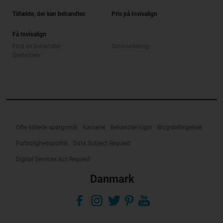
Tilfælde, der kan behandles
Pris på Invisalign
Få Invisalign
Find en behandler
Smilvurdering
SmileView
Ofte stillede spørgsmål
Karrierer
Behandler-login
Brugsbetingelser
Fortrolighedspolitik
Data Subject Request
Digital Services Act Request
Danmark