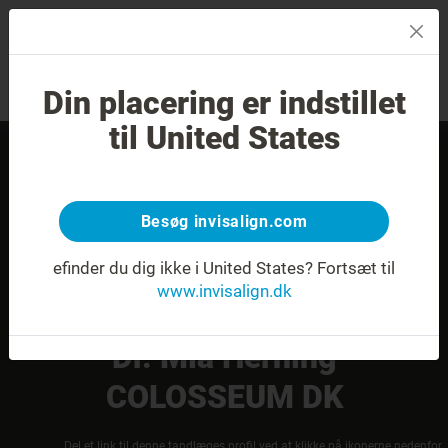
MENU
Din placering er indstillet
Smilvurdering
Find en behandler
til United States
Besøg invisalign.com
efinder du dig ikke i United States?
Fortsæt til
www.invisalign.dk
Dr. Mia Herning
COLOSSEUM DK
Del et link til denne tandlæges profil ved at klikke på ikonerne nedenfor