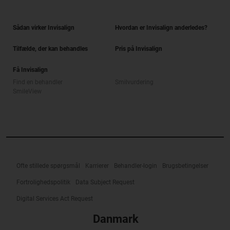
Sådan virker Invisalign
Hvordan er Invisalign anderledes?
Tilfælde, der kan behandles
Pris på Invisalign
Få Invisalign
Find en behandler
Smilvurdering
SmileView
Ofte stillede spørgsmål
Karrierer
Behandler-login
Brugsbetingelser
Fortrolighedspolitik
Data Subject Request
Digital Services Act Request
Danmark