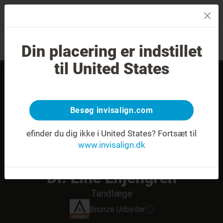
MENU
Din placering er indstillet
Smilvurdering
Find en behandler
til United States
Besøg invisalign.com
efinder du dig ikke i United States?
Fortsæt til
www.invisalign.dk
Dr. Line Liljengren
Tandlæge
Bronze
Udbyder
?