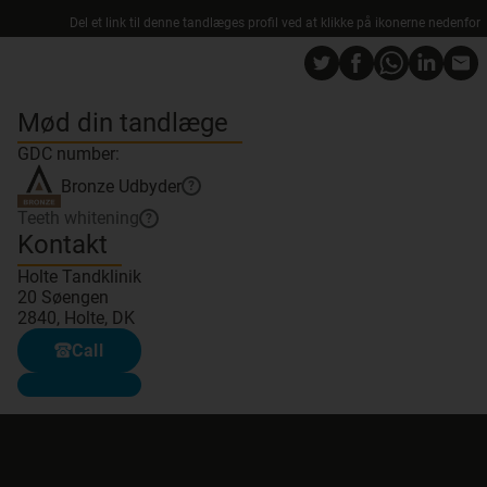
Del et link til denne tandlæges profil ved at klikke på ikonerne nedenfor
Mød din tandlæge
GDC number:
Bronze
Udbyder
?
Teeth whitening
?
Kontakt
Holte Tandklinik
20 Søengen
2840, Holte, DK
Call