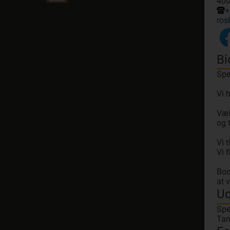
400
+
ros
Bi
Spe
Vi 
Væl
og 
Vi 
Vi 
Boo
Ud
Spe
Tan