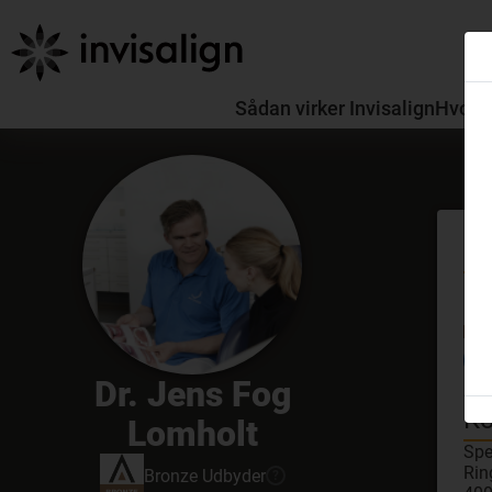
Sådan virker Invisalign
Hvorda
Mø
GDC
Dr. Jens Fog
Sim
Ko
Lomholt
Spe
Rin
Bronze
Udbyder
?