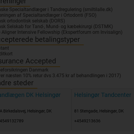
reninger
ske Specialtandlæger i Tandregulering (smiltilalle.dk)
eningen af Specialtandlæger i Ortodonti (FSO)
sk ortodontisk selskab (DORS)
sk Selskab for Tand-, Mund- og kæbekirurgi (DSTMK)
 Aligner Intensive Fellowship (Ekspertforum om Invisalign)
cepterede betalingstyper
tant
ditkort
surance Accepted
eforsikringen Danmark
ver næsten 10% retur dvs 3.475 kr af behandlingen i 2017)
dre steder
andlægen DK Helsingør
Helsingør Tandcenter
A Birkedalsvej
,
Helsingør
,
DK
81 Stengade
,
Helsingør
,
DK
4549132789
+4549213636