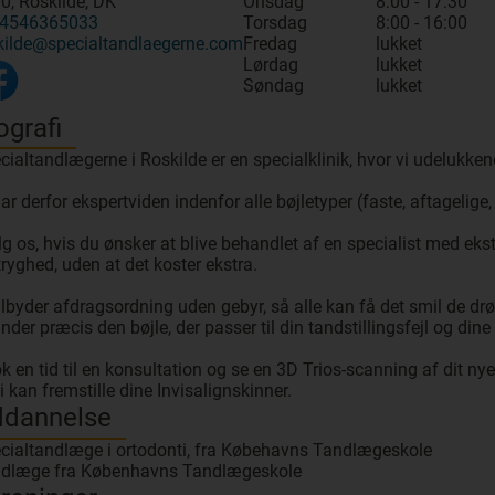
0, Roskilde, DK
Onsdag
8:00 - 17:30
4546365033
Torsdag
8:00 - 16:00
kilde@specialtandlaegerne.com
Fredag
lukket
Lørdag
lukket
Søndag
lukket
ografi
cialtandlægerne i Roskilde er en specialklinik, hvor vi udelukke
har derfor ekspertviden indenfor alle bøjletyper (faste, aftagelige
g os, hvis du ønsker at blive behandlet af en specialist med ekst
tryghed, uden at det koster ekstra.
tilbyder afdragsordning uden gebyr, så alle kan få det smil de 
finder præcis den bøjle, der passer til din tandstillingsfejl og din
k en tid til en konsultation og se en 3D Trios-scanning af dit n
dannelse
cialtandlæge i ortodonti, fra Købehavns Tandlægeskole
dlæge fra Københavns Tandlægeskole