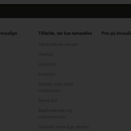
nvisalign
Tilfælde, der kan behandles
Pris på Invisal
Tætsiddende tænder
Overbid
Underbid
Krydsbid
Tænder med stort
mellemrum
Åbent bid
Mælketænder og
voksentænder
Generelt mere lige tænder