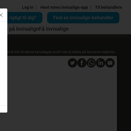
|
|
Log in
Hent vores Invisalign-app
Til behandlere
lign rigtigt til dig?
Find en Invisalign-behandler
Pris på Invisalign
Få Invisalign
Del et link til denne tandlæges profil ved at klikke på ikonerne nedenfor