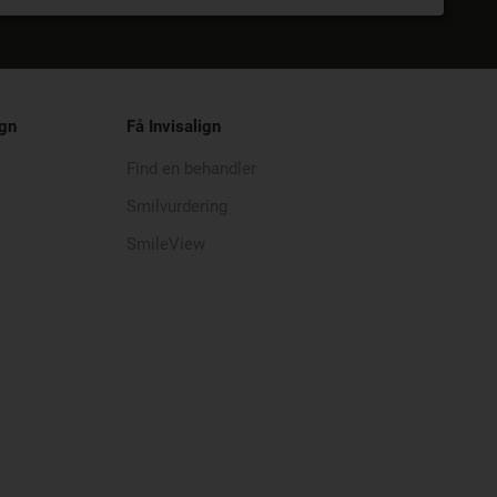
ign
Få Invisalign
Find en behandler
Smilvurdering
SmileView