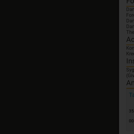
Fo
Dan
For
Dan
Dan
The
Ac
Kon
Kre
In
Syg
(Gi
An
T
35
00