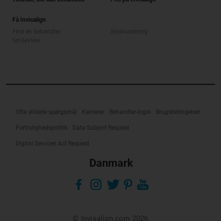
Få Invisalign
Find en behandler
Smilvurdering
SmileView
Ofte stillede spørgsmål
Karrierer
Behandler-login
Brugsbetingelser
Fortrolighedspolitik
Data Subject Request
Digital Services Act Request
Danmark
© Invisalign.com 2026