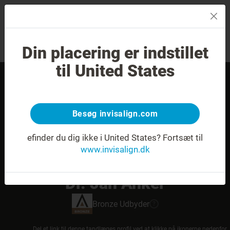
MENU
Din placering er indstillet
Smilvurdering
Find en behandler
til United States
Besøg invisalign.com
efinder du dig ikke i United States?
Fortsæt til
www.invisalign.dk
Dr. Jan Anker
Bronze
Udbyder
?
Del et link til denne tandlæges profil ved at klikke på ikonerne nedenfor