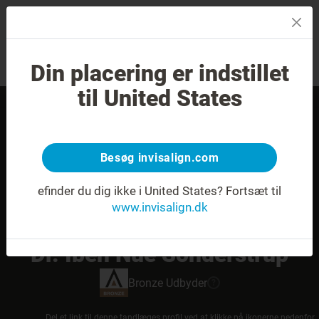
MENU
Din placering er indstillet
Smilvurdering
Find en behandler
til United States
Besøg invisalign.com
efinder du dig ikke i United States?
Fortsæt til
www.invisalign.dk
Dr. Iben Nue Sonderstrup
Bronze
Udbyder
?
Del et link til denne tandlæges profil ved at klikke på ikonerne nedenfor