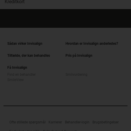
Kreditkort
Sådan virker Invisalign
Hvordan er Invisalign anderledes?
Tilfælde, der kan behandles
Pris på Invisalign
Få Invisalign
Find en behandler
Smilvurdering
SmileView
Ofte stillede spørgsmål
Karrierer
Behandler-login
Brugsbetingelser