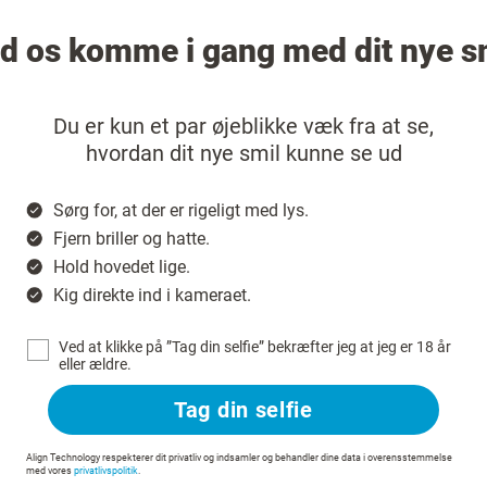
d os komme i gang med dit nye s
Du er kun et par øjeblikke væk fra at se,
hvordan dit nye smil kunne se ud
Sørg for, at der er rigeligt med lys.
Fjern briller og hatte.
Hold hovedet lige.
Kig direkte ind i kameraet.
Ved at klikke på ”Tag din selfie” bekræfter jeg at jeg er 18 år
eller ældre.
Tag din selfie
Align Technology respekterer dit privatliv og indsamler og behandler dine data i overensstemmelse
med vores
privatlivspolitik
.